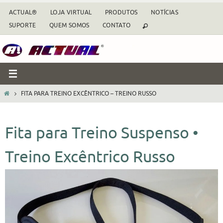
Skip
ACTUAL®
LOJA VIRTUAL
PRODUTOS
NOTÍCIAS
to
SUPORTE
QUEM SOMOS
CONTATO
content
HOME
FITA PARA TREINO EXCÊNTRICO – TREINO RUSSO
Fita para Treino Suspenso •
Treino Excêntrico Russo