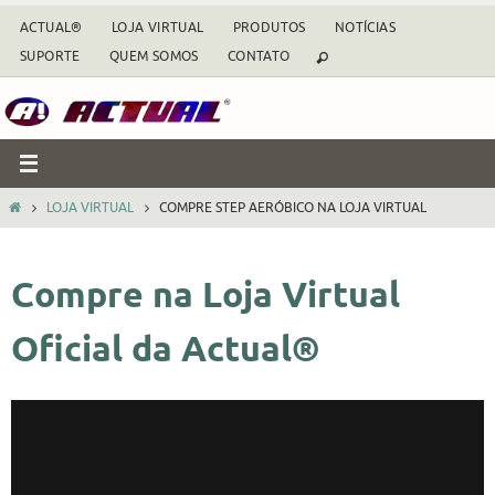
Skip
ACTUAL®
LOJA VIRTUAL
PRODUTOS
NOTÍCIAS
to
SUPORTE
QUEM SOMOS
CONTATO
content
HOME
LOJA VIRTUAL
COMPRE STEP AERÓBICO NA LOJA VIRTUAL
Compre na Loja Virtual
Oficial da Actual®