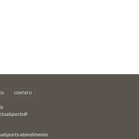
OS
CONTATO
da
Actualsports®
tualsports-atendimento.