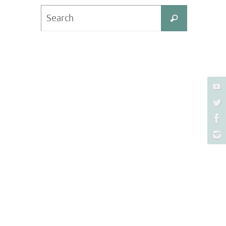
Search
Search
for: