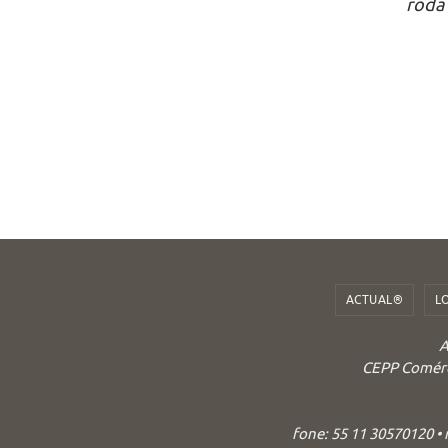
roda
ACTUAL®
L
A
CEPP Comérci
fone: 55 11 30570120 •