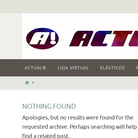
Skip
to
content
Skip
ACTUAL®
LOJA VIRTUAL
ELÁSTICOS
to
content
HOME
NOTHING FOUND
Apologies, but no results were found for the
requested archive. Perhaps searching will help
find a related post.