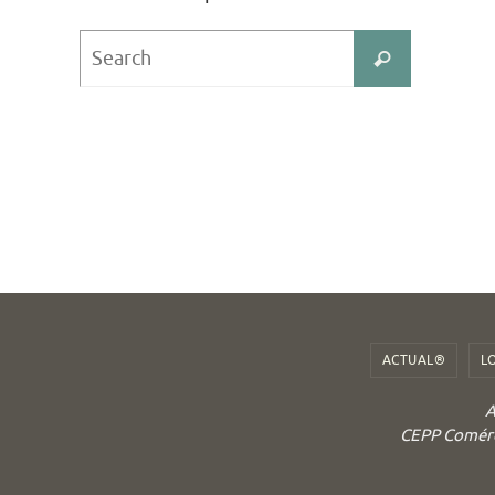
Search
Search
for:
ACTUAL®
L
A
CEPP Comérci