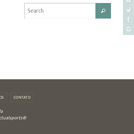
Search
Search
for:
OS
CONTATO
da
Actualsports®