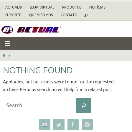
Skip
ACTUAL®
LOJA VIRTUAL
PRODUTOS
NOTÍCIAS
to
SUPORTE
QUEM SOMOS
CONTATO
content
HOME
NOTHING FOUND
Apologies, but no results were found for the requested
archive. Perhaps searching will help find a related post.
Search
Search
for: