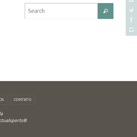
Search
Search
for:
OS
CONTATO
da
Actualsports®