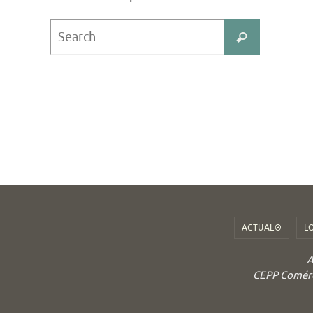
Search
Search
for:
ACTUAL®
L
A
CEPP Comérci