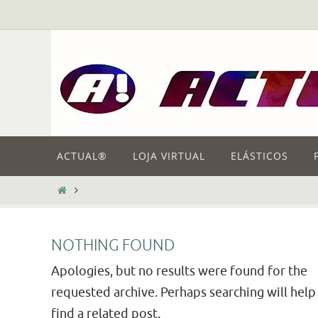
Skip
to
content
Skip
ACTUAL®
LOJA VIRTUAL
ELÁSTICOS
to
content
HOME
NOTHING FOUND
Apologies, but no results were found for the
requested archive. Perhaps searching will help
find a related post.