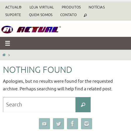
Skip
ACTUAL®
LOJA VIRTUAL
PRODUTOS
NOTÍCIAS
to
SUPORTE
QUEM SOMOS
CONTATO
content
HOME
NOTHING FOUND
Apologies, but no results were found for the requested
archive. Perhaps searching will help find a related post.
Search
Search
for: