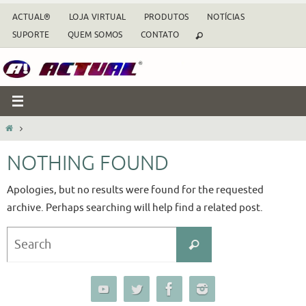
Skip
ACTUAL®
LOJA VIRTUAL
PRODUTOS
NOTÍCIAS
to
SUPORTE
QUEM SOMOS
CONTATO
content
HOME
NOTHING FOUND
Apologies, but no results were found for the requested
archive. Perhaps searching will help find a related post.
Search
Search
for: