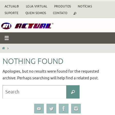
Skip
ACTUAL®
LOJA VIRTUAL
PRODUTOS
NOTÍCIAS
to
SUPORTE
QUEM SOMOS
CONTATO
content
HOME
NOTHING FOUND
Apologies, but no results were found for the requested
archive. Perhaps searching will help find a related post.
Search
Search
for: