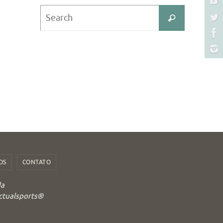
Search
Search
for:
OS
CONTATO
da
Actualsports®