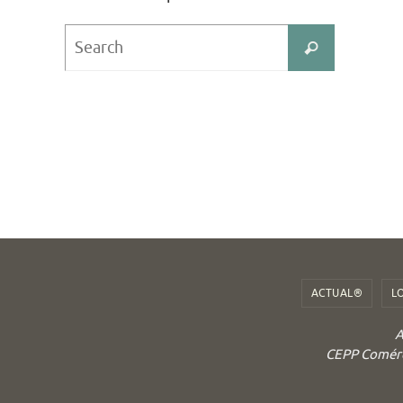
Search
Search
for:
ACTUAL®
L
A
CEPP Comérci