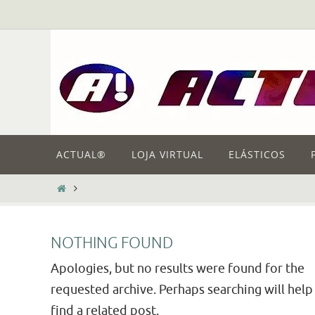
Skip
to
content
Skip
ACTUAL®
LOJA VIRTUAL
ELÁSTICOS
to
content
HOME
NOTHING FOUND
Apologies, but no results were found for the
requested archive. Perhaps searching will help
find a related post.