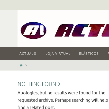
Skip
to
content
Skip
ACTUAL®
LOJA VIRTUAL
ELÁSTICOS
to
content
HOME
NOTHING FOUND
Apologies, but no results were found for the
requested archive. Perhaps searching will help
find a related post.