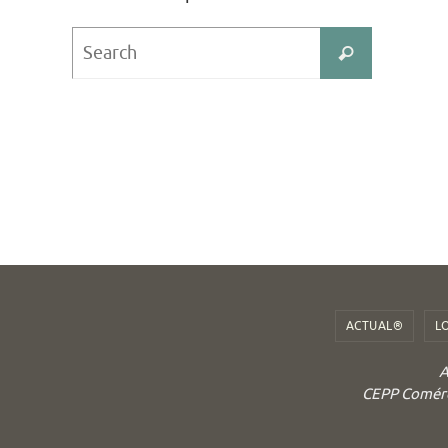
Search
Search
for:
ACTUAL®
L
A
CEPP Comérci