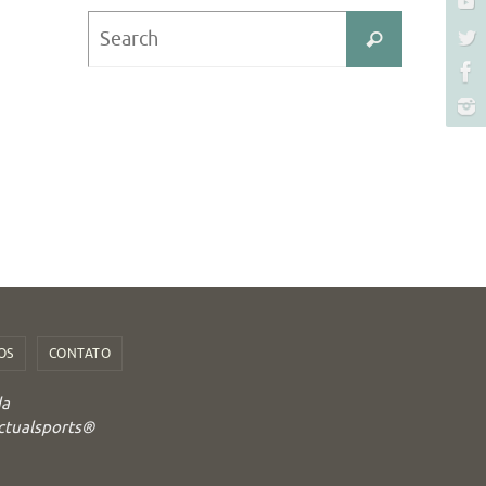
Search
Search
for:
OS
CONTATO
da
Actualsports®