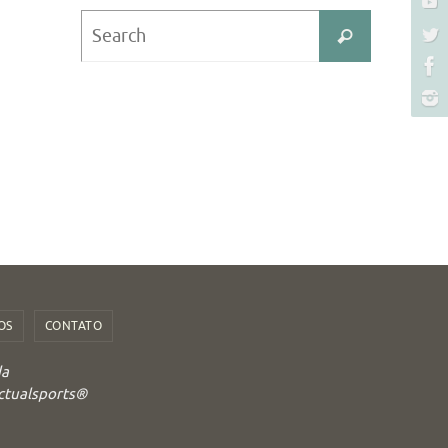
Search
Search
for:
OS
CONTATO
da
Actualsports®