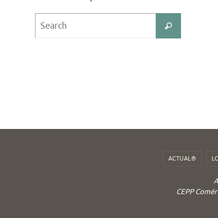
Search
Search
for:
ACTUAL®
L
A
CEPP Comérci