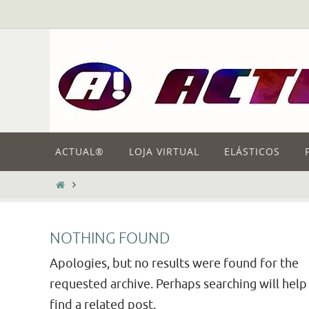
Skip
to
content
Skip
ACTUAL®
LOJA VIRTUAL
ELÁSTICOS
to
content
HOME
NOTHING FOUND
Apologies, but no results were found for the
requested archive. Perhaps searching will help
find a related post.