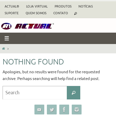
Skip
ACTUAL®
LOJA VIRTUAL
PRODUTOS
NOTÍCIAS
to
SUPORTE
QUEM SOMOS
CONTATO
content
HOME
NOTHING FOUND
Apologies, but no results were found for the requested
archive. Perhaps searching will help find a related post.
Search
Search
for: