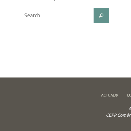
Search
Search
for:
ACTUAL®
L
A
CEPP Comérci