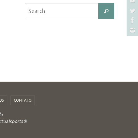
Search
Search
for:
OS
CONTATO
da
Actualsports®