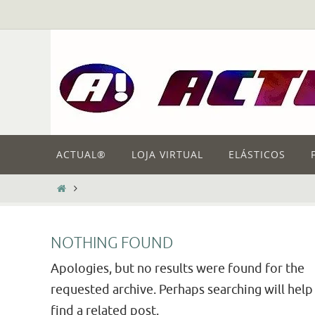
Skip
to
content
Skip
ACTUAL®
LOJA VIRTUAL
ELÁSTICOS
to
content
HOME
NOTHING FOUND
Apologies, but no results were found for the
requested archive. Perhaps searching will help
find a related post.