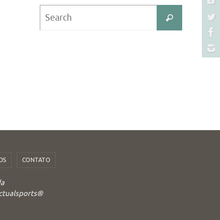
Search
Search
for:
OS
CONTATO
da
Actualsports®