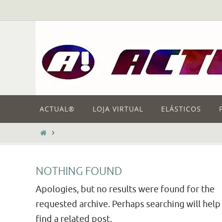
Skip
to
content
Skip
ACTUAL®
LOJA VIRTUAL
ELÁSTICOS
to
content
HOME
NOTHING FOUND
Apologies, but no results were found for the
requested archive. Perhaps searching will help
find a related post.