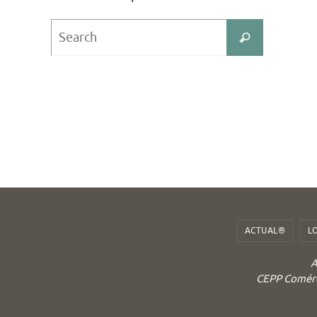
Search
Search
for:
ACTUAL®
L
A
CEPP Comérci