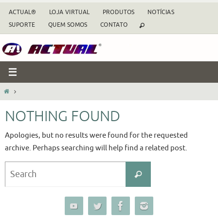
Skip
ACTUAL®
LOJA VIRTUAL
PRODUTOS
NOTÍCIAS
to
SUPORTE
QUEM SOMOS
CONTATO
content
HOME
NOTHING FOUND
Apologies, but no results were found for the requested
archive. Perhaps searching will help find a related post.
Search
Search
for: