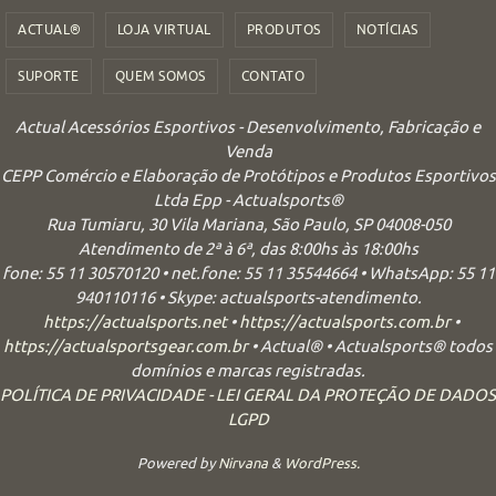
ACTUAL®
LOJA VIRTUAL
PRODUTOS
NOTÍCIAS
SUPORTE
QUEM SOMOS
CONTATO
Actual Acessórios Esportivos - Desenvolvimento, Fabricação e
Venda
CEPP Comércio e Elaboração de Protótipos e Produtos Esportivos
Ltda Epp - Actualsports®
Rua Tumiaru, 30 Vila Mariana, São Paulo, SP 04008-050
Atendimento de 2ª à 6ª, das 8:00hs às 18:00hs
fone: 55 11 30570120 • net.fone: 55 11 35544664 • WhatsApp: 55 11
940110116 • Skype: actualsports-atendimento.
https://actualsports.net
•
https://actualsports.com.br
•
https://actualsportsgear.com.br
• Actual® • Actualsports® todos
domínios e marcas registradas.
POLÍTICA DE PRIVACIDADE - LEI GERAL DA PROTEÇÃO DE DADOS
LGPD
Powered by
Nirvana
&
WordPress.