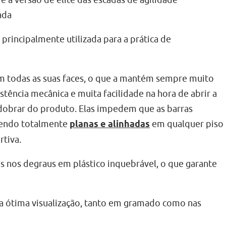
 a versão de elite das escadas de agilidade
ada
 principalmente utilizada para a prática de
em todas as suas faces, o que a mantém sempre muito
tência mecânica e muita facilidade na hora de abrir a
brar do produto. Elas impedem que as barras
cendo totalmente
planas e alinhadas
em qualquer piso
tiva.
os nos degraus em plástico inquebrável, o que garante
a ótima visualização, tanto em gramado como nas