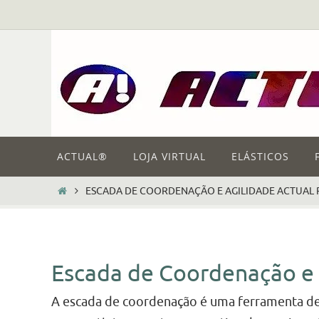
Skip
to
content
Skip
ACTUAL®
LOJA VIRTUAL
ELÁSTICOS
to
content
HOME
ESCADA DE COORDENAÇÃO E AGILIDADE ACTUAL
Escada de Coordenação e 
A escada de coordenação é uma ferramenta de 