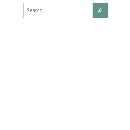
Search
Search
for: