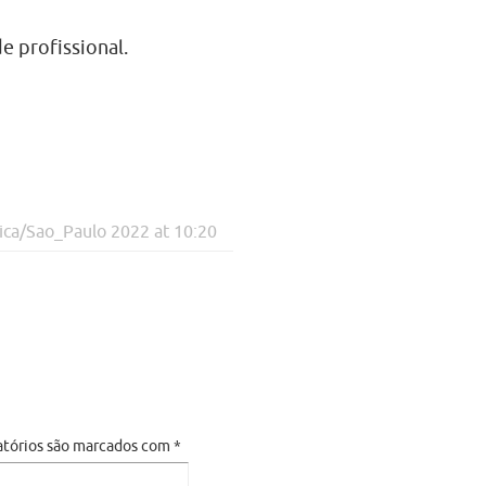
e profissional.
ca/Sao_Paulo 2022 at 10:20
atórios são marcados com
*