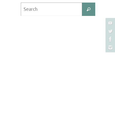
Search
Search
for: