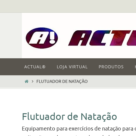
Skip
to
content
Skip
ACTUAL®
LOJA VIRTUAL
PRODUTOS
to
content
HOME
FLUTUADOR DE NATAÇÃO
Flutuador de Natação
Equipamento para exercícios de natação para