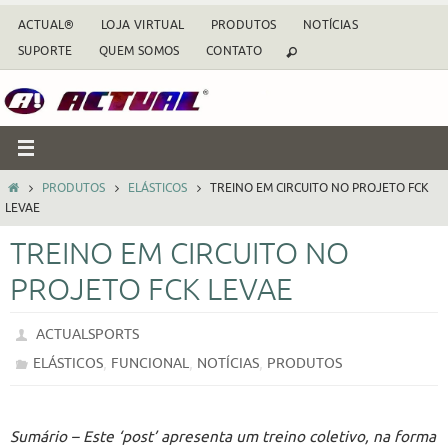
Skip
ACTUAL®
LOJA VIRTUAL
PRODUTOS
NOTÍCIAS
to
SUPORTE
QUEM SOMOS
CONTATO
content
HOME
PRODUTOS
ELÁSTICOS
TREINO EM CIRCUITO NO PROJETO FCK
LEVAE
TREINO EM CIRCUITO NO
PROJETO FCK LEVAE
ACTUALSPORTS
,
,
,
ELÁSTICOS
FUNCIONAL
NOTÍCIAS
PRODUTOS
Sumário – Este ‘post’ apresenta um treino coletivo, na forma