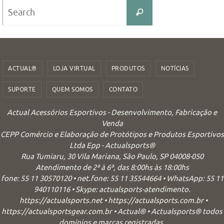
Search
Search
for:
ACTUAL®
LOJA VIRTUAL
PRODUTOS
NOTÍCIAS
SUPORTE
QUEM SOMOS
CONTATO
Actual Acessórios Esportivos - Desenvolvimento, Fabricação e
Venda
CEPP Comércio e Elaboração de Protótipos e Produtos Esportivos
Ltda Epp - Actualsports®
Rua Tumiaru, 30 Vila Mariana, São Paulo, SP 04008-050
Atendimento de 2ª à 6ª, das 8:00hs às 18:00hs
fone: 55 11 30570120 • net.fone: 55 11 35544664 • WhatsApp: 55 11
940110116 • Skype: actualsports-atendimento.
https://actualsports.net
•
https://actualsports.com.br
•
https://actualsportsgear.com.br
• Actual® • Actualsports® todos
domínios e marcas registradas.