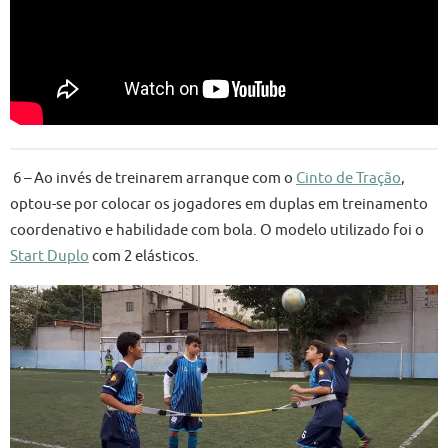
6 – Ao invés de treinarem arranque com o
Cinto de Tração
,
optou-se por colocar os jogadores em duplas em treinamento
coordenativo e habilidade com bola. O modelo utilizado foi o
Start Duplo
com 2 elásticos.