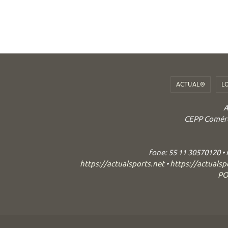
ACTUAL®
L
A
CEPP Comérci
fone: 55 11 30570120 •
https://actualsports.net
•
https://actualsp
PO