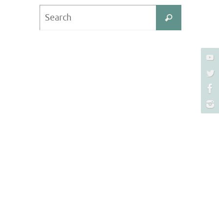
Search
Search
for: