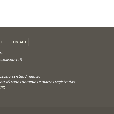
OS
CONTATO
da
Actualsports®
tualsports-atendimento.
ports® todos domínios e marcas registradas.
GPD