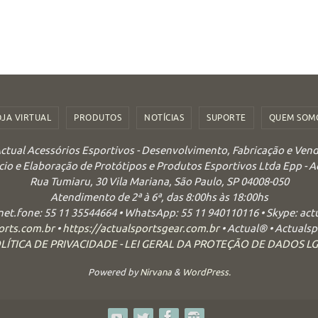
OJA VIRTUAL
PRODUTOS
NOTÍCIAS
SUPORTE
QUEM SOM
ctual Acessórios Esportivos - Desenvolvimento, Fabricação e Ven
o e Elaboração de Protótipos e Produtos Esportivos Ltda Epp - 
Rua Tumiaru, 30 Vila Mariana, São Paulo, SP 04008-050
Atendimento de 2ª à 6ª, das 8:00hs às 18:00hs
 net.fone: 55 11 35544664 • WhatsApp: 55 11 940110116 • Skype: ac
orts.com.br
•
https://actualsportsgear.com.br
• Actual® • Actuals
LÍTICA DE PRIVACIDADE - LEI GERAL DA PROTEÇÃO DE DADOS L
Powered by
Nirvana
&
WordPress.