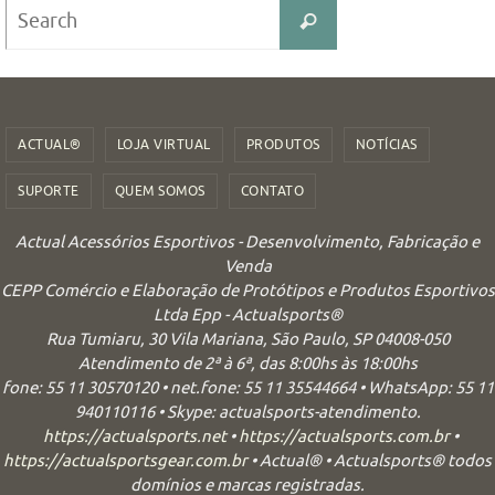
Search
Search
for:
ACTUAL®
LOJA VIRTUAL
PRODUTOS
NOTÍCIAS
SUPORTE
QUEM SOMOS
CONTATO
Actual Acessórios Esportivos - Desenvolvimento, Fabricação e
Venda
CEPP Comércio e Elaboração de Protótipos e Produtos Esportivos
Ltda Epp - Actualsports®
Rua Tumiaru, 30 Vila Mariana, São Paulo, SP 04008-050
Atendimento de 2ª à 6ª, das 8:00hs às 18:00hs
fone: 55 11 30570120 • net.fone: 55 11 35544664 • WhatsApp: 55 11
940110116 • Skype: actualsports-atendimento.
https://actualsports.net
•
https://actualsports.com.br
•
https://actualsportsgear.com.br
• Actual® • Actualsports® todos
domínios e marcas registradas.