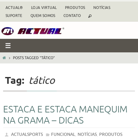
Skip
ACTUAL®
LOJA VIRTUAL
PRODUTOS
NOTÍCIAS
to
SUPORTE
QUEM SOMOS
CONTATO
content
HOME
POSTS TAGGED "TÁTICO"
Tag:
tático
ESTACA E ESTACA MANEQUIM
NA GRAMA – DICAS
,
,
ACTUALSPORTS
FUNCIONAL
NOTÍCIAS
PRODUTOS