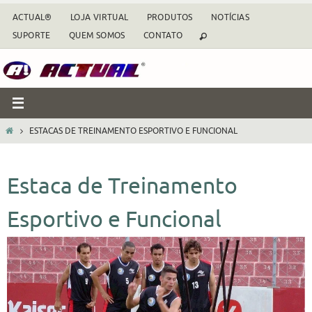
Skip
ACTUAL®
LOJA VIRTUAL
PRODUTOS
NOTÍCIAS
to
SUPORTE
QUEM SOMOS
CONTATO
content
HOME
ESTACAS DE TREINAMENTO ESPORTIVO E FUNCIONAL
Estaca de Treinamento
Esportivo e Funcional